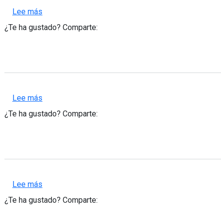
sobre Fotografías y Carteles pertenecientes al fon
Lee más
¿Te ha gustado? Comparte:
sobre Reconocimientos y Premios
Lee más
¿Te ha gustado? Comparte:
sobre VI Encuentro “Javier Barbadillo Alonso" de A
Lee más
¿Te ha gustado? Comparte: