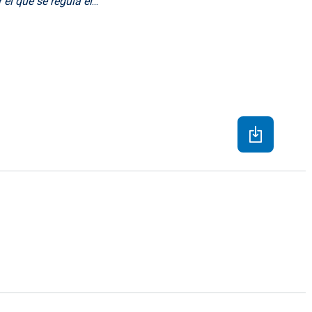
el que se regula el
...